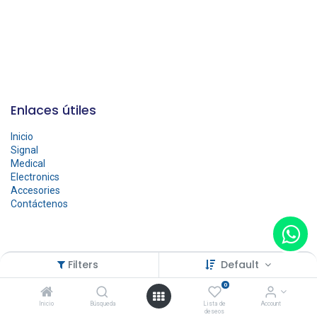
Enlaces útiles
Inicio
Signal
Medical
Electronics
Accesories
Contáctenos
Sobre nosotros
Filters
Default
0
Somos una empresa especializada en la venta de equipamiento
médico, sistemas de iluminación, sonido y soluciones electrónicas
Inicio
Búsqueda
Lista de
Account
deseos