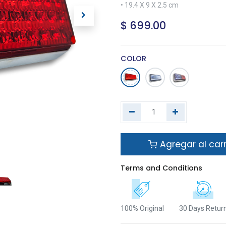
• 19.4 X 9 X 2.5 cm
$
699.00
COLOR
Agregar al carr
Terms and Conditions
100% Original
30 Days Retur