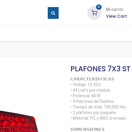
0
Mi carrito
View Cart
ure Eyes
Tienda
Blog
Contáctenos
PLAFONES 7X3 ST 
𝗖𝗔𝗥𝗔𝗖𝗧𝗘𝗥𝗜𝗦𝗧𝗜𝗖𝗔𝗦
• Voltaje: 12 VDC
• 44 Led´s por módulo
• Potencia: 44 W
• 4 Patrones de Flasheo
• Tiempo de Vida: 100,000 Hrs
• 2 plafones por paquete.
• Material: PC, y ABS cromado
𝗗𝗜𝗠𝗘𝗡𝗦𝗜𝗢𝗡𝗘𝗦