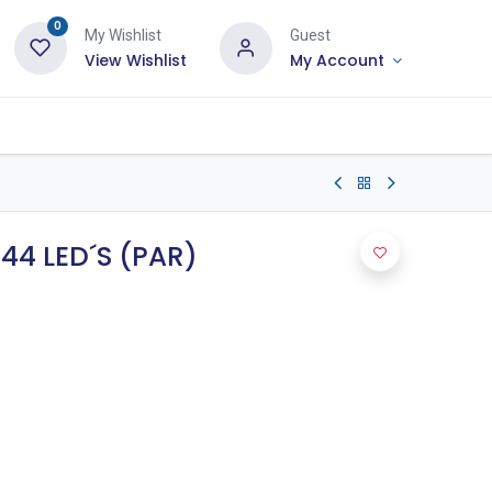
0
My Wishlist
Guest
View Wishlist
My Account
44 LED´S (PAR)