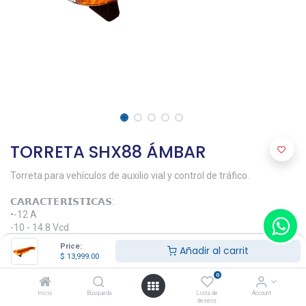
TORRETA SHX88 ÁMBAR
Torreta para vehículos de auxilio vial y control de tráfico.
𝗖𝗔𝗥𝗔𝗖𝗧𝗘𝗥𝗜𝗦𝗧𝗜𝗖𝗔𝗦:
•-12 A
-10 - 14.8 Vcd
-22 módulos Ultra Brillantes
Price:
Añadir al carrit
-88 Leds con la última tecnología en
$
13,999.00
i-luminación HyperLUX.
0
-Alto Brillo
-Bajo Perfil
Inicio
Búsqueda
Lista de
Account
deseos
-Longitud de 47"