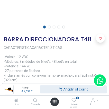
BARRA DIRECCIONADORA T48
CARACTERÍSTICACARACTERÍSTICAS:
-Voltaje: 12 VDC.
-Módulos: 8 módulos de 6 led's, 48 Led's en total.
-Potencia: 144 W.
-27 patrones de flasheo.
-Incluye arnés con conexión hembra/ macho para fácil instalación
(320 cm).
-Riel para ajuste de herrajes y tornillería Impermeable y a prueba
Price:
Añadir al carrit
de golpes.
$
4,599.01
-Conexión a toma de 12V.
-Cuenta con controlador ON-OFF, cambio de patrón de flasheo.
0
-Temperatura de trabajo: -50° to 45 °C
Inicio
Búsqueda
Lista de
Account
deseos