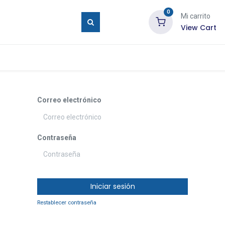
0
Mi carrito
View Cart
ure Eyes
Tienda
Blog
Contáctenos
Correo electrónico
Contraseña
Iniciar sesión
Restablecer contraseña