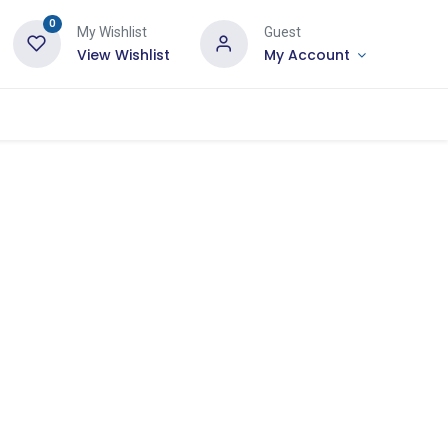
0
My Wishlist
Guest
View Wishlist
My Account