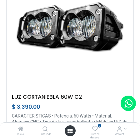
LUZ CORTANIEBLA 60W C2
$
3,390.00
CARACTERISTICAS • Potencia: 60 Watts • Material:
Aluminio CNC • Tipo de luz: superbrillante • Módulos LED de
0
alta intensidad...
Inicio
Búsqueda
Lista de
Account
deseos