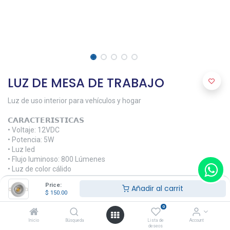
LUZ DE MESA DE TRABAJO
Luz de uso interior para vehículos y hogar
𝗖𝗔𝗥𝗔𝗖𝗧𝗘𝗥𝗜𝗦𝗧𝗜𝗖𝗔𝗦
• Voltaje: 12VDC
• Potencia: 5W
• Luz led
• Flujo luminoso: 800 Lúmenes
• Luz de color cálido
Price:
Añadir al carrit
𝗗𝗜𝗠𝗘𝗡𝗦𝗜𝗢𝗡𝗘𝗦
$
150.00
• Ø 8 CM
0
𝗠𝗔𝗧𝗘𝗥𝗜𝗔𝗟𝗘𝗦
Inicio
Búsqueda
Lista de
Account
• Aluminio anodizado
deseos