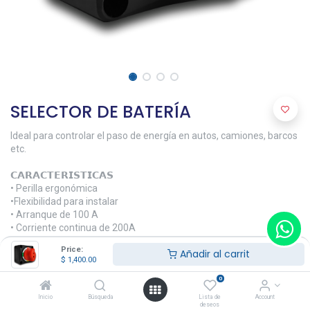
SELECTOR DE BATERÍA
Ideal para controlar el paso de energía en autos, camiones, barcos
etc.
𝗖𝗔𝗥𝗔𝗖𝗧𝗘𝗥𝗜𝗦𝗧𝗜𝗖𝗔𝗦
• Perilla ergonómica
•Flexibilidad para instalar
• Arranque de 100 A
• Corriente continua de 200A
• 48 V
Price:
Añadir al carrit
• Protección de ignición
$
1,400.00
𝗠𝗔𝗧𝗘𝗥𝗜𝗔𝗟𝗘𝗦
0
• Fibra de vidrio reforzado con nylon
Inicio
Búsqueda
Lista de
Account
deseos