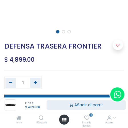
DEFENSA TRASERA FRONTIER
$
4,899.00
Agregar al carrito
Price:
Añadir al carrit
$
4,899.00
0
Terms and Conditions
Inicio
Búsqueda
Lista de
Account
deseos